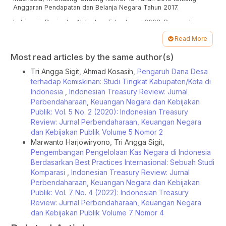
Anggaran Pendapatan dan Belanja Negara Tahun 2017.
Indriasari, Desi., dan Nahartyo, Ertambang. 2008. Pengaruh
Kapasitas Sumber Daya Manusia, Pemanfaatan Teknologi
Read More
Informasi Dan Pengendalian Intern Akuntansi Terhadap Nilai
Informasi Pelaporan Keuangan Pemerintah Daerah. Simposium
Article
Most read articles by the same author(s)
Nasional Akuntansi 11 Pontianak.
Details
Tri Angga Sigit, Ahmad Kosasih,
Pengaruh Dana Desa
Ivancevich, Konopaske dan Matteson. 2006. Perilaku Manajemen
dan Organisasi (Gina Gania, Penerjemah). Jakarta : PT. Erlangga.
terhadap Kemiskinan: Studi Tingkat Kabupaten/Kota di
Indonesia
,
Indonesian Treasury Review: Jurnal
Izzati, khairina Nur. 2011. Pengaruh Gaya Kepemimpinan Dan
Perbendaharaan, Keuangan Negara dan Kebijakan
Kualitas Sumber Daya Manusia Terhadap Penerapan Anggaran
Publik: Vol. 5 No. 2 (2020): Indonesian Treasury
Berbasis Kinerja Badan Layanan Umum (Studi Pada BLU
Universitas Diponegoro Semarang) Skripsi. Semarang :
Review: Jurnal Perbendaharaan, Keuangan Negara
Universitas Diponegoro.
dan Kebijakan Publik Volume 5 Nomor 2
Marwanto Harjowiryono, Tri Angga Sigit,
Lienert, Ian. 2009. Modernizing Cash Management, working
Pengembangan Pengelolaan Kas Negara di Indonesia
paper. International Monetary Fund.
Berdasarkan Best Practices Internasional: Sebuah Studi
Mu, Yibin. 2006. Government Cash Management : Good Practice
Komparasi
,
Indonesian Treasury Review: Jurnal
& Capacity-Building Framework, working paper. World Bank :
Perbendaharaan, Keuangan Negara dan Kebijakan
Financial Sector Discussion Series.
Publik: Vol. 7 No. 4 (2022): Indonesian Treasury
Mulyani, Sri. 2008. Analisis Pengaruh Faktor-Faktor Kecerdasan
Review: Jurnal Perbendaharaan, Keuangan Negara
Emosi Terhadap Komunikasi Interpersonal Perawat Dengan
dan Kebijakan Publik Volume 7 Nomor 4
Pasien Di Unit Rawat Inap RSJD Dr. Amino Gondohutomo
Semarang Tahun 2008. Universitas Diponegoro Semarang.