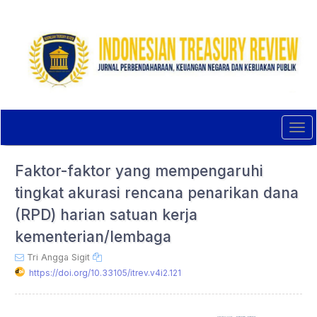
Quick
jump
to
page
content
Main
Navigation
Main
Content
Tog
Sidebar
navi
Faktor-faktor yang mempengaruhi
tingkat akurasi rencana penarikan dana
(RPD) harian satuan kerja
kementerian/lembaga
Tri Angga Sigit
https://doi.org/10.33105/itrev.v4i2.121
Article